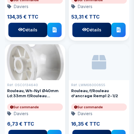
d'entraînement 13 mm
Daviers
Daviers
134,35 € TTC
53,31 € TTC
Détails
Détails
Réf: OSC0134640
Réf: LWM68000855
Rouleau, Wh-Nyl Ø40mm
Rouleau, f/Rouleau
Ld:33mm f/Rouleau
d'ancrage Rempl 2-1/2
d'ancrage
Sur commande
Sur commande
Daviers
Daviers
6,73 € TTC
16,35 € TTC