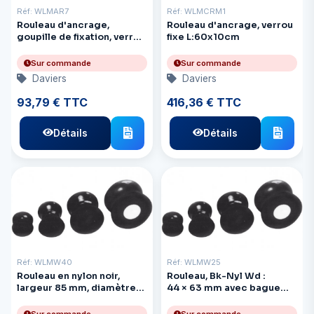
Réf: WLMAR7
Réf: WLMCRM1
Rouleau d'ancrage,
Rouleau d'ancrage, verrou
goupille de fixation, verrou
fixe L:60x10cm
de sécurité 23x5cm Ro
Sur commande
Sur commande
Daviers
Daviers
93,79 € TTC
416,36 € TTC
Détails
Détails
Réf: WLMW40
Réf: WLMW25
Rouleau en nylon noir,
Rouleau, Bk-Nyl Wd :
largeur 85 mm, diamètre
44 × 63 mm avec bague
du trou d'entraînement
i × 10 mm
100 mm, diamètre du trou
Sur commande
Sur commande