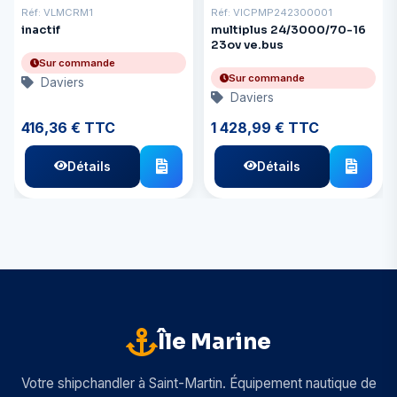
Réf: VLMCRM1
Réf: VICPMP242300001
inactif
multiplus 24/3000/70-16
23ov ve.bus
Sur commande
Sur commande
Daviers
Daviers
416,36 € TTC
1 428,99 € TTC
Détails
Détails
Île Marine
Votre shipchandler à Saint-Martin. Équipement nautique de