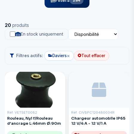
Filters
284
20
produits
En stock uniquement
×
Filtres actifs:
Daviers
Tout effacer
Réf: VETSET0082
Réf: CIVBPC120480034R
Rouleau, Nyl f/Rouleau
Chargeur automobile IP65
d'ancrage L:46mm Ø:90m
12 V/4 A - 12 V/1 A