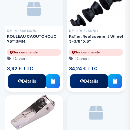
Réf: YPI88813075
Réf: SDG3280791
ROULEAU CAOUTCHOUC
Roller, Replacement Wheel
75*13MM
3-3/8" X 3"
Sur commande
Sur commande
Daviers
Daviers
3,92 € TTC
34,24 € TTC
Détails
Détails