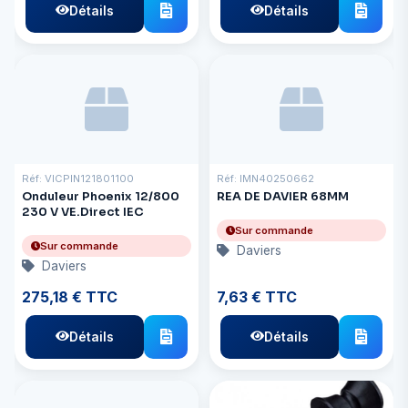
Détails
Détails
Réf: VICPIN121801100
Réf: IMN40250662
Onduleur Phoenix 12/800
REA DE DAVIER 68MM
230 V VE.Direct IEC
Sur commande
Sur commande
Daviers
Daviers
275,18 € TTC
7,63 € TTC
Détails
Détails