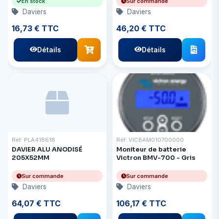
En stock
Sur commande
Daviers
Daviers
16,73 € TTC
46,20 € TTC
Détails
Détails
Réf: PLA418618
Réf: VICBAM010700000
DAVIER ALU ANODISÉ
Moniteur de batterie
205X52MM
Victron BMV-700 - Gris
Sur commande
Sur commande
Daviers
Daviers
64,07 € TTC
106,17 € TTC