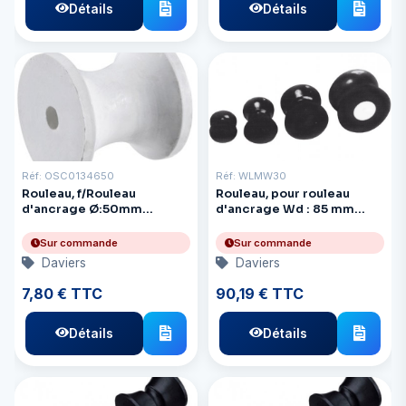
Détails
Détails
Réf: OSC0134650
Réf: WLMW30
Rouleau, f/Rouleau
Rouleau, pour rouleau
d'ancrage Ø:50mm
d'ancrage Wd : 85 mm
Ld:50mm
Ø 76 mm Boulon
Sur commande
Sur commande
Daviers
Daviers
7,80 € TTC
90,19 € TTC
Détails
Détails