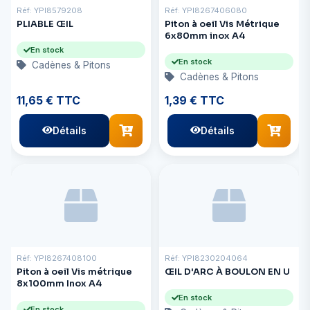
Réf: YPI8579208
Réf: YPI8267406080
PLIABLE ŒIL
Piton à oeil Vis Métrique
6x80mm inox A4
En stock
En stock
Cadènes & Pitons
Cadènes & Pitons
11,65 € TTC
1,39 € TTC
Détails
Détails
Réf: YPI8267408100
Réf: YPI8230204064
Piton à oeil Vis métrique
ŒIL D'ARC À BOULON EN U
8x100mm Inox A4
En stock
En stock