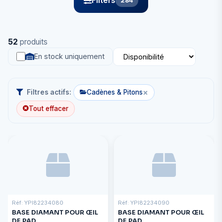
Filters
284
52
produits
En stock uniquement
×
Filtres actifs:
Cadènes & Pitons
Tout effacer
Réf: YPI82234080
Réf: YPI82234090
BASE DIAMANT POUR ŒIL
BASE DIAMANT POUR ŒIL
DE PAD
DE PAD