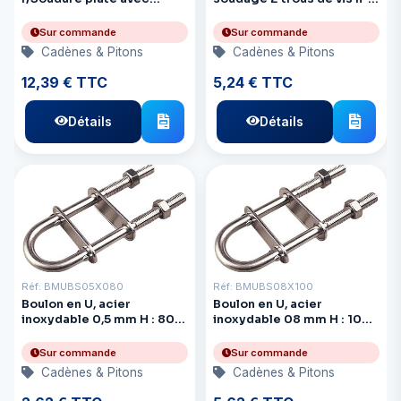
3Scre
14
Sur commande
Sur commande
Cadènes & Pitons
Cadènes & Pitons
12,39 € TTC
5,24 € TTC
Détails
Détails
Réf: BMUBS05X080
Réf: BMUBS08X100
Boulon en U, acier
Boulon en U, acier
inoxydable 0,5 mm H : 80
inoxydable 08 mm H : 102
Entraxe : 35 Longueur du
Entraxe : 38 Longueur du
filetage : 50 mm
filetage : 61 mm
Sur commande
Sur commande
Cadènes & Pitons
Cadènes & Pitons