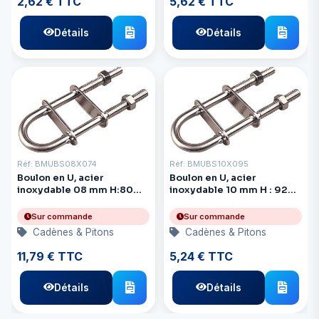
2,62 € TTC
5,62 € TTC
Détails
Détails
Réf: BMUBS08X074
Réf: BMUBS10X095
Boulon en U, acier
Boulon en U, acier
inoxydable 08 mm H:80
inoxydable 10 mm H : 92
CtoC:35 L du filetage:42
Entraxe : 50 Longueur du
mm
filetage : 48 mm
Sur commande
Sur commande
Cadènes & Pitons
Cadènes & Pitons
11,79 € TTC
5,24 € TTC
Détails
Détails