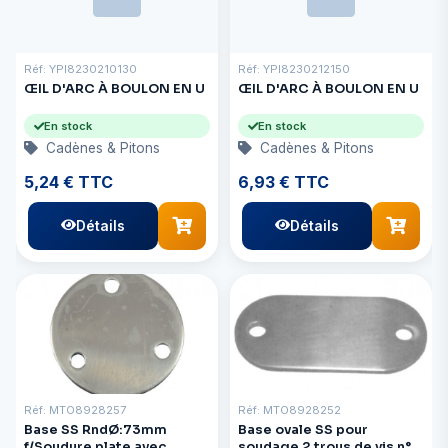
Réf: YPI8230210130
Réf: YPI8230212150
ŒIL D'ARC À BOULON EN U
ŒIL D'ARC À BOULON EN U
En stock
En stock
Cadènes & Pitons
Cadènes & Pitons
5,24 € TTC
6,93 € TTC
Détails
Détails
Réf: MTO8928257
Réf: MTO8928252
Base SS RndØ:73mm
Base ovale SS pour
f/Soudure plate avec
soudage 2 trous de vis n°