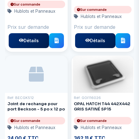
gris
Sur commande
Sur commande
Hublots et Panneaux
Hublots et Panneaux
Prix sur demande
Prix sur demande
Détails
Détails
Réf: BECGK512
Réf: GOI116026
Joint de rechange pour
OPAL HATCH T44 442X442
port Beckson - 5 po x 12 po
GRIS SATINÉ SP15
Sur commande
Sur commande
Hublots et Panneaux
Hublots et Panneaux
24,00 € TTC
362,11 € TTC