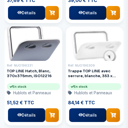
37,69 € TTC
39,00 € TTC
Détails
Détails
Réf: NUO196331
Réf: NUO196309
TOP LINE Hatch, Blanc,
Trappe TOP LINE avec
370x375mm, ISO12216
serrure, blanche, 353 x
606 mm
En stock
En stock
Hublots et Panneaux
Hublots et Panneaux
51,52 € TTC
84,14 € TTC
Détails
Détails