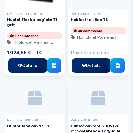
Réf: LWM393129804
Réf: LWM393810862
Hublot Flush à onglets T1 -
Hublot inox fixe T8
gris
Sur commande
Sur commande
Hublots et Panneaux
Hublots et Panneaux
1 024,65 € TTC
Prix sur demande
Détails
Détails
Réf: LWM393820862
Réf: GEB81008505
Hublot inox ouvrir T8
Hublot ouvrant 600x175
circonférence acrylique