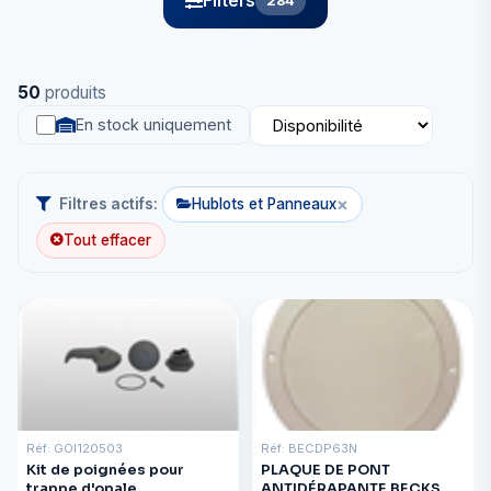
Filters
284
50
produits
En stock uniquement
×
Filtres actifs:
Hublots et Panneaux
Tout effacer
Réf: GOI120503
Réf: BECDP63N
Kit de poignées pour
PLAQUE DE PONT
trappe d'opale
ANTIDÉRAPANTE BECKSON