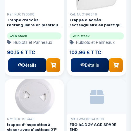
Réf: NUO196598
Réf: NUO196346
Trappe d'accès
Trappe d'accès
rectangulaire en plastique
rectangulaire en plastique
blanc, dimensions :
blanc, dimensions :
355 x 600 mm, avec
460 x 510 mm
En stock
En stock
serrure
Hublots et Panneaux
Hublots et Panneaux
90,15 € TTC
102,96 € TTC
Détails
Détails
Réf: NUO196443
Réf: LWM361847998
trappe d'inspection à
F3G 44 DGY ACR SPARE
visser avec plastique 21"
EHD