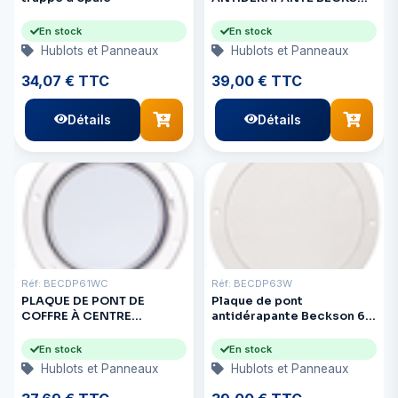
6" - BEIGE
En stock
En stock
Hublots et Panneaux
Hublots et Panneaux
34,07 € TTC
39,00 € TTC
Détails
Détails
Réf: BECDP61WC
Réf: BECDP63W
PLAQUE DE PONT DE
Plaque de pont
COFFRE À CENTRE
antidérapante Beckson 6"
TRANSPARENT BECKSON
à retirer - Blanche
6" - BLANC
En stock
En stock
Hublots et Panneaux
Hublots et Panneaux