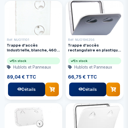
Réf: NUO11101
Réf: NUO196256
Trappe d'accès
Trappe d'accès
industrielle, blanche, 460 x
rectangulaire en plastique
511 mm
blanc, dimensions : 353 x
606 mm
En stock
En stock
Hublots et Panneaux
Hublots et Panneaux
89,04 € TTC
66,75 € TTC
Détails
Détails