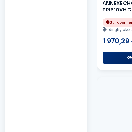
ANNEXE CH
PRI310VH G
Sur comma
dinghy plas
1 970,29