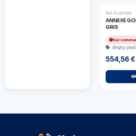
Réf: PLA61186
ANNEXE GO
GRIS
Sur comma
dinghy plas
554,56 €