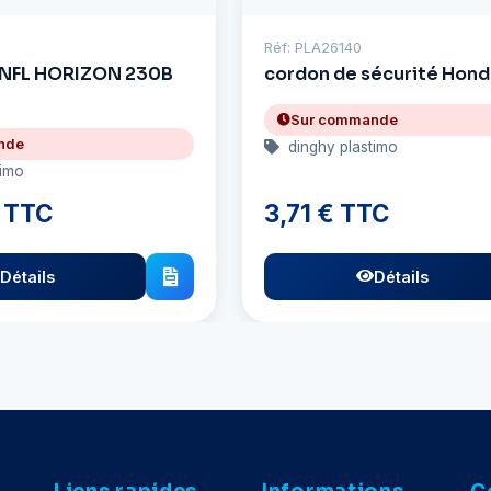
Réf: PLA26140
NFL HORIZON 230B
cordon de sécurité Hon
Sur commande
nde
dinghy plastimo
timo
 TTC
3,71 € TTC
Détails
Détails
Liens rapides
Informations
C