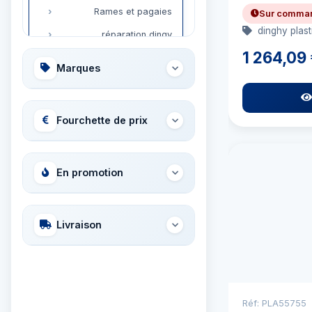
Rames et pagaies
Sur comma
dinghy plas
réparation dingy
1 264,09
Marques
Fourchette de prix
En promotion
Livraison
Réf: PLA55755