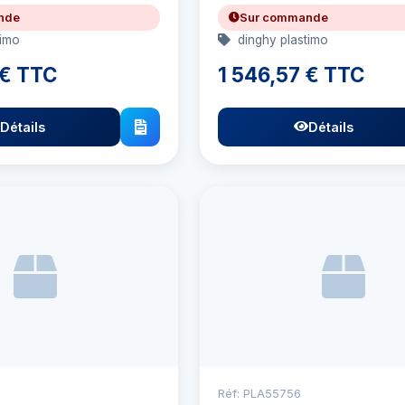
nde
Sur commande
timo
dinghy plastimo
 € TTC
1 546,57 € TTC
Détails
Détails
Réf: PLA55756