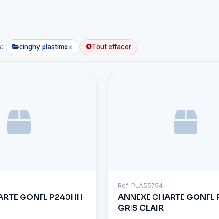
×
s:
dinghy plastimo
Tout effacer
Réf: PLA55754
ARTE GONFL P240HH
ANNEXE CHARTE GONFL 
GRIS CLAIR