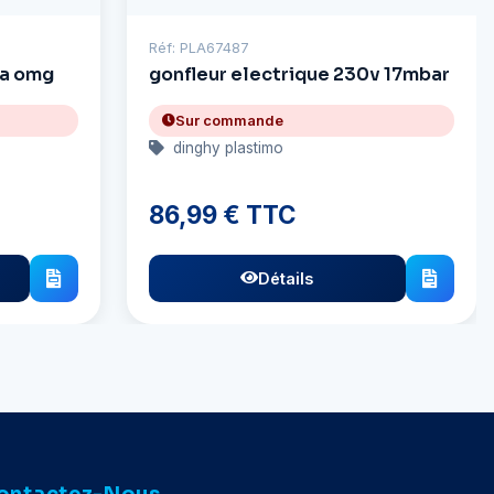
Réf: PLA67487
da omg
gonfleur electrique 230v 17mbar
Sur commande
dinghy plastimo
86,99 € TTC
Détails
ontactez-Nous