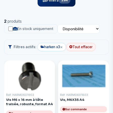
Filters
284
2
produits
En stock uniquement
×
Filtres actifs:
harken x3
Tout effacer
Réf: HARM0601903
Réf: HARM0601803
Vis M6 x 16 mm à tête
Vis, M6X35 A4
fraisée, robuste, format A4
Sur commande