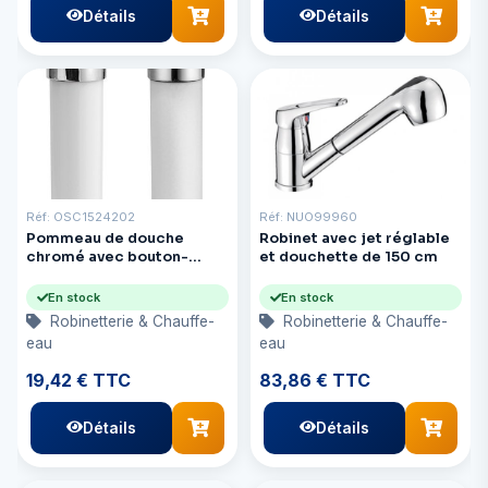
Détails
Détails
Réf: OSC1524202
Réf: NUO99960
Pommeau de douche
Robinet avec jet réglable
chromé avec bouton-
et douchette de 150 cm
poussoir
En stock
En stock
Robinetterie & Chauffe-
Robinetterie & Chauffe-
eau
eau
19,42 € TTC
83,86 € TTC
Détails
Détails