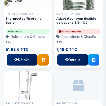
Réf: INESEA00041LA
Réf: OSC1525200
Thermostat f/Isotemp
Adaptateur pour flexible
Basic
de douche 3/8 - 1/2
En stock
Sur commande
Robinetterie & Chauffe-
Robinetterie & Chauffe-
eau
eau
51,98 € TTC
7,49 € TTC
Détails
Détails
Réf: AMB1350000CP
Réf: PLA402470