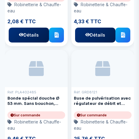
Robinetterie & Chauffe-
Robinetterie & Chauffe-
eau
eau
2,08 € TTC
4,33 € TTC
Détails
Détails
Réf: PLA402485
Réf: GRD8121
Bonde spécial douche Ø
Buse de pulvérisation avec
53 mm. Sans bouchon,
régulateur de débit et
grille plate sorti Ø 25 mm
raccord d'arrêt d'eau à
clipser
Sur commande
Sur commande
Robinetterie & Chauffe-
Robinetterie & Chauffe-
eau
eau
9,46 € TTC
25,76 € TTC