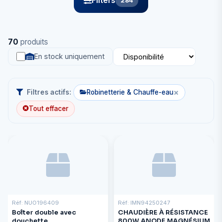
Filters
284
70
produits
En stock uniquement
×
Filtres actifs:
Robinetterie & Chauffe-eau
Tout effacer
Réf: NUO196409
Réf: IMN94250247
Boîter double avec
CHAUDIÈRE À RÉSISTANCE
douchette
800W ANODE MAGNÉSIUM