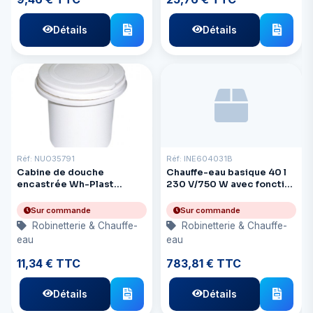
Détails
Détails
Réf: NUO35791
Réf: INE604031B
Cabine de douche
Chauffe-eau basique 40 l
encastrée Wh-Plast
230 V/750 W avec fonction
Round-Hous
chauffage
Sur commande
Sur commande
Robinetterie & Chauffe-
Robinetterie & Chauffe-
eau
eau
11,34 € TTC
783,81 € TTC
Détails
Détails