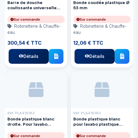
Barre de douche
Bonde coudée plastique Ø
coulissante universelle
53 mm
chromée
Sur commande
Sur commande
Robinetterie & Chauffe-
Robinetterie & Chauffe-
eau
eau
300,54 € TTC
12,06 € TTC
Détails
Détails
Réf: PLA416183
Réf: PLA416180
Bonde plastique blanc
Bonde plastique blanc
droite. Pour lavabo
pour lavabo plastique
plastique 416092
416092. Coudée 90°.
Sur commande
Sur commande