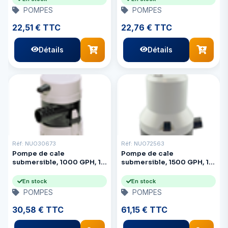
POMPES
POMPES
22,51 € TTC
22,76 € TTC
Détails
Détails
Réf: NUO30673
Réf: NUO72563
Pompe de cale
Pompe de cale
submersible, 1000 GPH, 12
submersible, 1500 GPH, 12
V
V
En stock
En stock
POMPES
POMPES
30,58 € TTC
61,15 € TTC