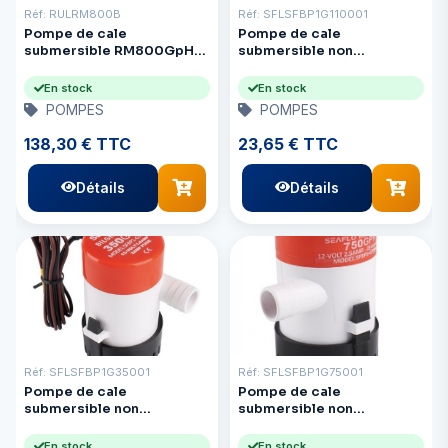
Réf: RULRM800B
Réf: SFLSFBP1G110001
Pompe de cale
Pompe de cale
submersible RM800GpH
submersible non
12V Automtd avec bouton
automatique série 01 12 V
de test
1100 GpH
En stock
En stock
POMPES
POMPES
138,30 € TTC
23,65 € TTC
Détails
Détails
Réf: SFLSFBP1G35001
Réf: SFLSFBP1G75001
Pompe de cale
Pompe de cale
submersible non
submersible non
automatique série 01 12 V
automatique série 01 12 V
350 GpH
750 GpH
En stock
En stock