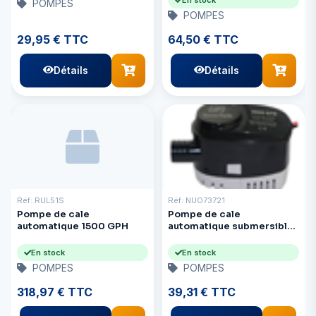
POMPES
POMPES
29,95 € TTC
64,50 € TTC
Détails
Détails
Réf: RUL51S
Réf: NUO73721
Pompe de cale
Pompe de cale
automatique 1500 GPH
automatique submersible,
1000 GPH, 12 V
En stock
En stock
POMPES
POMPES
318,97 € TTC
39,31 € TTC