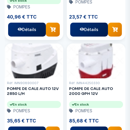
En stock
POMPES
POMPES
40,96 € TTC
23,57 € TTC
Détails
Détails
Réf: IMN90890007
Réf: IMN44250330
POMPE DE CALE AUTO 12V
POMPE DE CALE AUTO
2850 L/H
2000 GPH 12V
En stock
En stock
POMPES
POMPES
35,65 € TTC
85,68 € TTC