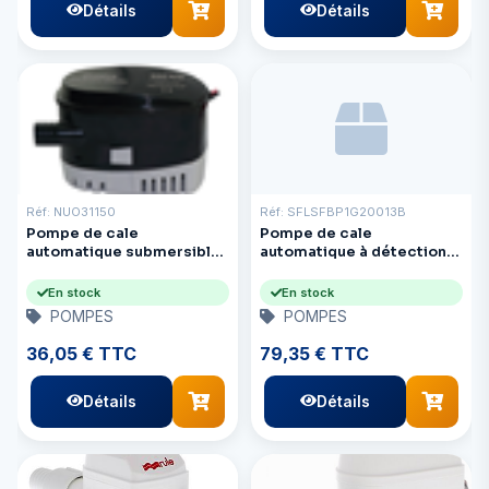
Détails
Détails
Réf: NUO31150
Réf: SFLSFBP1G20013B
Pompe de cale
Pompe de cale
automatique submersible,
automatique à détection
600 GPH, 12 V
électronique 12 V 2000
GpH
En stock
En stock
POMPES
POMPES
36,05 € TTC
79,35 € TTC
Détails
Détails