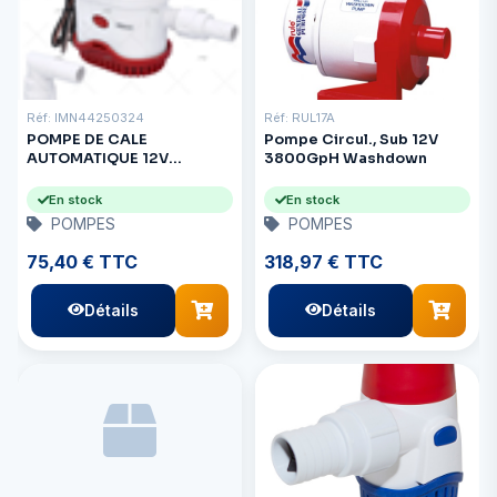
Réf: IMN44250324
Réf: RUL17A
POMPE DE CALE
Pompe Circul., Sub 12V
AUTOMATIQUE 12V
3800GpH Washdown
700GPH
En stock
En stock
POMPES
POMPES
75,40 € TTC
318,97 € TTC
Détails
Détails