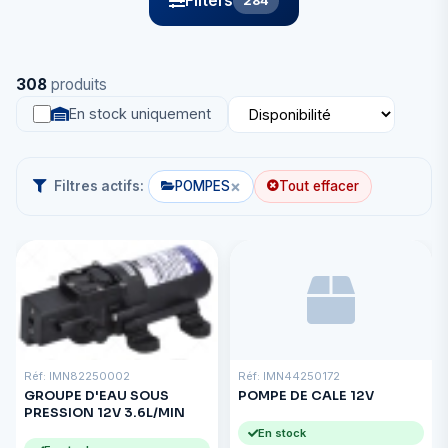
Filters
284
308
produits
En stock uniquement
×
Filtres actifs:
POMPES
Tout effacer
Réf: IMN82250002
Réf: IMN44250172
GROUPE D'EAU SOUS
POMPE DE CALE 12V
PRESSION 12V 3.6L/MIN
En stock