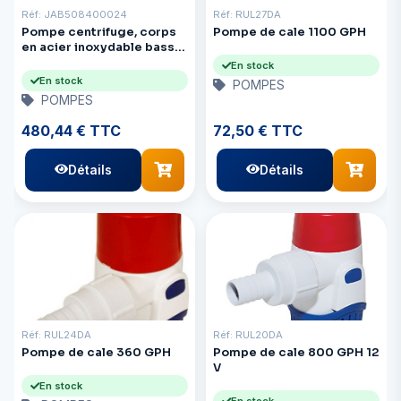
Réf: JAB508400024
Réf: RUL27DA
Pompe centrifuge, corps
Pompe de cale 1100 GPH
en acier inoxydable basse
pression, 24 V, port : 3/4"
En stock
NPT
En stock
POMPES
POMPES
480,44 € TTC
72,50 € TTC
Détails
Détails
Réf: RUL24DA
Réf: RUL20DA
Pompe de cale 360 GPH
Pompe de cale 800 GPH 12
V
En stock
En stock