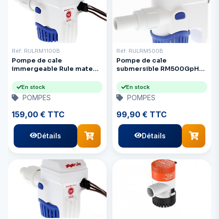
Réf: RULRM1100B
Réf: RULRM500B
Pompe de cale
Pompe de cale
immergeable Rule mate
submersible RM500GpH
1100b 12V
12V Automtd avec bouton
de test
En stock
En stock
POMPES
POMPES
159,00 € TTC
99,90 € TTC
Détails
Détails