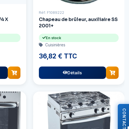
Réf: F1089222
/4 X
Chapeau de brûleur, auxiliaire SS
2001+
En stock
Cuisinières
36,82 € TTC
Détails