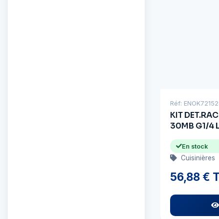
Réf: ENOK72152
KIT DET.RA
30MB G1/4 
En stock
Cuisinières
56,88 € 