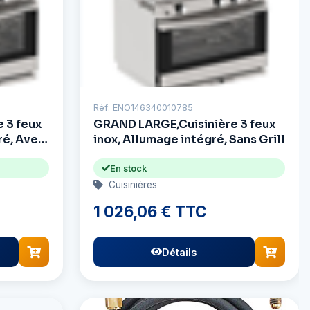
Réf: ENO146340010785
 3 feux
GRAND LARGE,Cuisinière 3 feux
ré, Avec
inox, Allumage intégré, Sans Grill
En stock
Cuisinières
1 026,06 € TTC
Détails