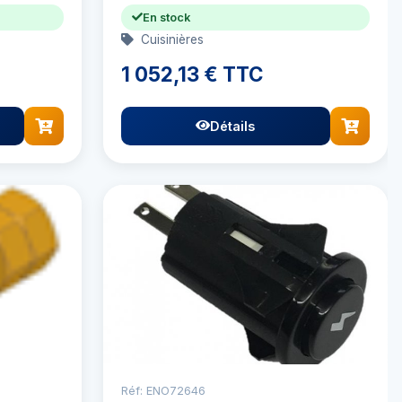
En stock
Cuisinières
1 052,13 € TTC
Détails
Réf: ENO72646