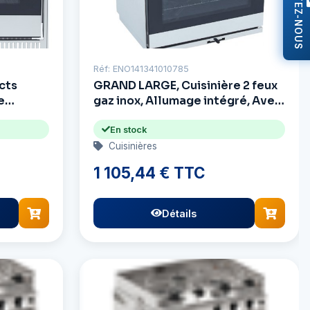
CONTACTEZ-NOUS
Réf: ENO141341010785
cts
GRAND LARGE, Cuisinière 2 feux
e
gaz inox, Allumage intégré, Avec
Grill
En stock
Cuisinières
1 105,44 € TTC
Détails