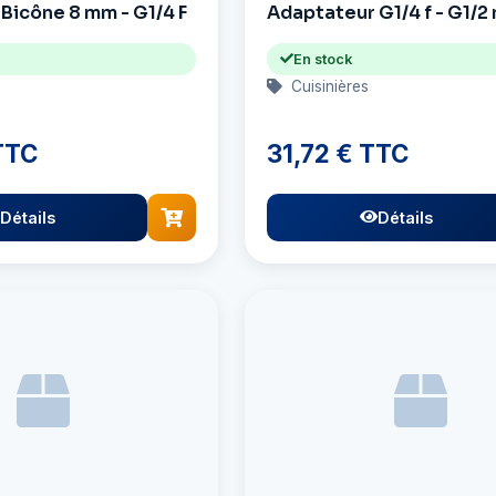
Bicône 8 mm - G1/4 F
Adaptateur G1/4 f - G1/2
En stock
Cuisinières
TTC
31,72 € TTC
Détails
Détails