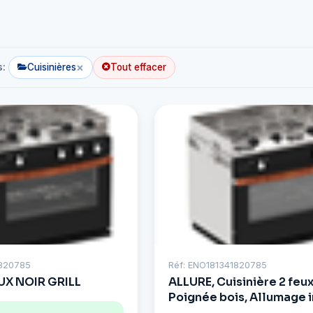
×
s:
Cuisinières
Tout effacer
1820785
Réf: ENO181341820785
UX NOIR GRILL
ALLURE, Cuisinière 2 feux
Poignée bois, Allumage 
Avec Grill