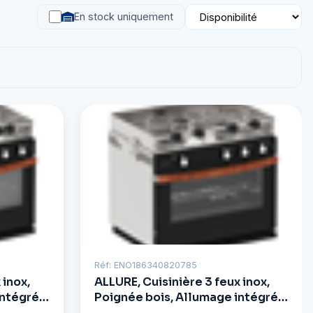
En stock uniquement
Réf: ENO186340820785
 inox,
ALLURE, Cuisinière 3 feux inox,
intégré,
Poignée bois, Allumage intégré,
Sans Grill