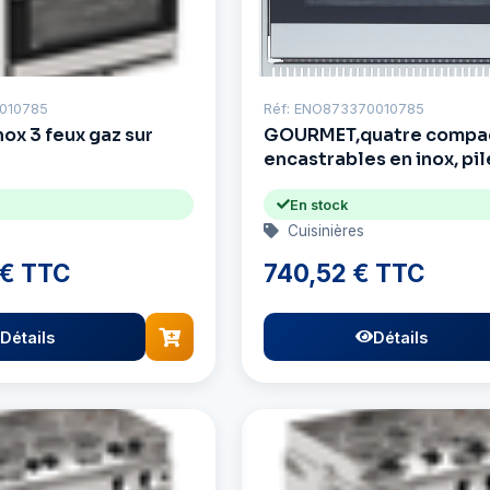
1010785
Réf: ENO873370010785
nox 3 feux gaz sur
GOURMET,quatre compa
encastrables en inox, pil
Allumage, sans grill
En stock
Cuisinières
 € TTC
740,52 € TTC
Détails
Détails