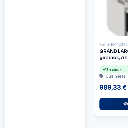
Réf: ENO14234
GRAND LARGE
gaz inox, A
Grill
En stock
Cuisinières
989,33 €