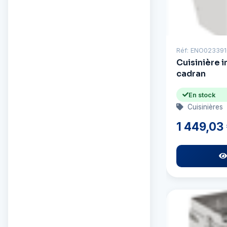
Réf: ENO02339
Cuisinière i
cadran
En stock
Cuisinières
1 449,03