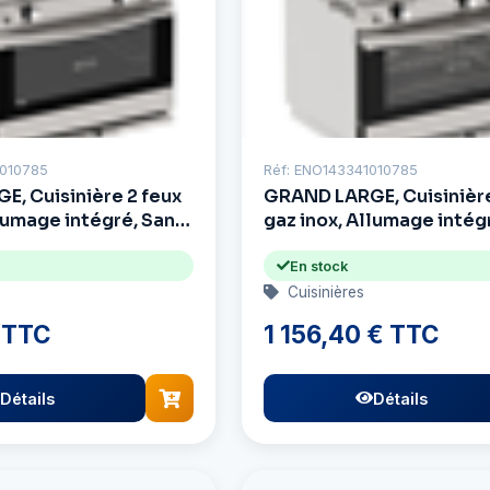
0010785
Réf: ENO143341010785
, Cuisinière 2 feux
GRAND LARGE, Cuisinière
llumage intégré, Sans
gaz inox, Allumage intég
Grill
En stock
Cuisinières
 TTC
1 156,40 € TTC
Détails
Détails