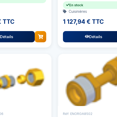
En stock
Cuisinières
€ TTC
1 127,94 € TTC
Détails
Détails
06
Réf: ENORGA8502