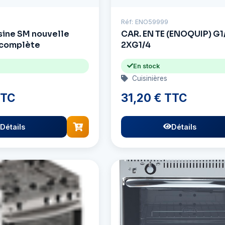
Réf: ENO59999
isine SM nouvelle
CAR. EN TE (ENOQUIP) G1
 complète
2XG1/4
En stock
Cuisinières
TTC
31,20 € TTC
Détails
Détails