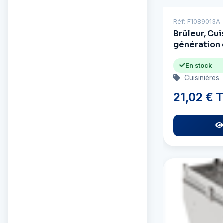
Réf: F1089013A
Brûleur, Cu
génération
En stock
Cuisinières
21,02 € 