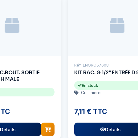
Réf: ENORG57608
CC.BOUT. SORTIE
KIT RAC. G 1/2" ENTRÉE D 8
LH MALE
En stock
Cuisinières
TTC
7,11 € TTC
Détails
Détails