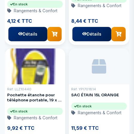
En stock
Rangements & Confort
Rangements & Confort
4,12 € TTC
8,44 € TTC
Détails
Détails
Réf: LLZ10440
Réf: YPI701814
Pochette étanche pour
SAC ÉTAIN 15L ORANGE
téléphone portable, 19 x 10
cm
En stock
En stock
Rangements & Confort
Rangements & Confort
9,92 € TTC
11,59 € TTC