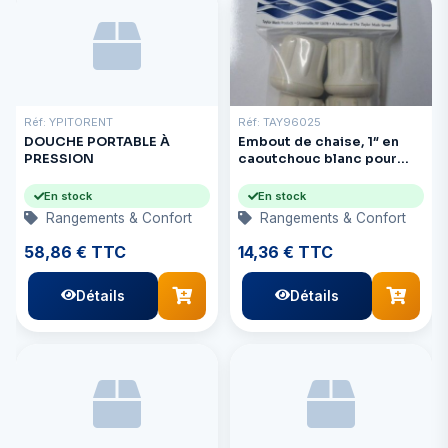
Réf: YPITORENT
Réf: TAY96025
DOUCHE PORTABLE À
Embout de chaise, 1″ en
PRESSION
caoutchouc blanc pour
tube unique, paquet de 4
En stock
En stock
Rangements & Confort
Rangements & Confort
58,86 € TTC
14,36 € TTC
Détails
Détails