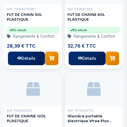
Réf: PEW4075987
Réf: PEW45263
FUT DE CHAIN 30L
FUT DE CHAINE 60L
PLASTIQUE
PLASTIQUE
En stock
En stock
Rangements & Confort
Rangements & Confort
28,39 € TTC
32,76 € TTC
Détails
Détails
Réf: PEW90258
Réf: VIT4440110
FUT DE CHAINE 120L
Glacière portable
PLASTIQUE
électrique Vfree Plus
VFT60 + roues - 60L