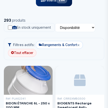
Filters
284
293
produits
En stock uniquement
×
Filtres actifs:
Rangements & Confort
Tout effacer
Réf: PLA62341
Réf: CRRSXMBG500
BIDON ÉTANCHE 6L - 250 x
BIOGENTS Recharge
200 MM
Sweetscent Anti-