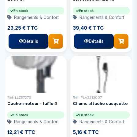
Moustiques pour les
appareils Mosquito
En stock
En stock
Rangements & Confort
Rangements & Confort
23,25 € TTC
39,40 € TTC
Détails
Détails
Réf: LLZ57270
Réf: PLA2313007
Cache-moteur - taille 2
Chums attache casquette
En stock
En stock
Rangements & Confort
Rangements & Confort
12,21 € TTC
5,16 € TTC