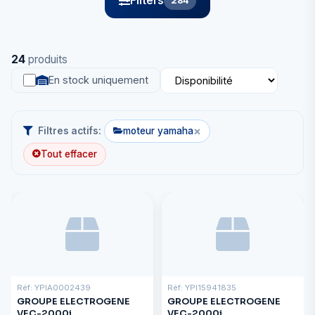
Filters
284
24
produits
En stock uniquement
×
Filtres actifs:
moteur yamaha
Tout effacer
Réf: YPIA0002439
Réf: YPI15941835
GROUPE ELECTROGENE
GROUPE ELECTROGENE
VEC-2000i
VEC-2000i