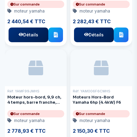
Sur commande
Sur commande
moteur yamaha
moteur yamaha
2 440,54 € TTC
2 282,43 € TTC
Détails
Détails
Réf: YAMF99JMHS
Réf: YAM006F6CMHS
Moteur hors-bord, 9,9 ch,
Moteurs Hors-Bord
4 temps, barre franche,
Yamaha 6hp (4.4kW) F6
déport court : 17 pouces
Sur commande
Sur commande
moteur yamaha
moteur yamaha
2 778,93 € TTC
2 150,30 € TTC