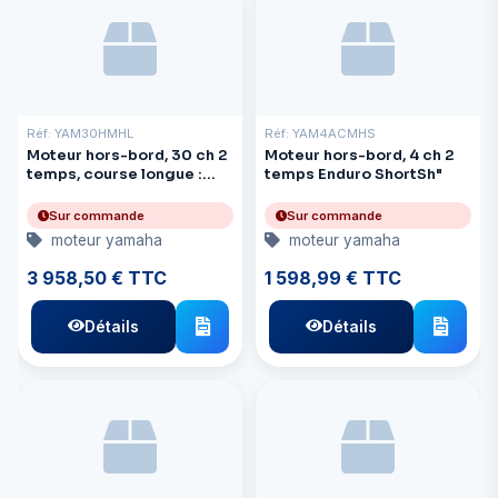
Réf: YAM30HMHL
Réf: YAM4ACMHS
Moteur hors-bord, 30 ch 2
Moteur hors-bord, 4 ch 2
temps, course longue :
temps Enduro ShortSh"
21,7 pouces
Sur commande
Sur commande
moteur yamaha
moteur yamaha
3 958,50 € TTC
1 598,99 € TTC
Détails
Détails