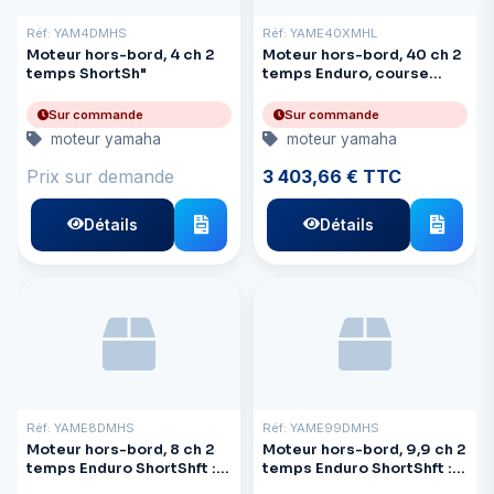
Réf: YAM4DMHS
Réf: YAME40XMHL
Moteur hors-bord, 4 ch 2
Moteur hors-bord, 40 ch 2
temps ShortSh"
temps Enduro, course
longue : 21 pouces
Sur commande
Sur commande
moteur yamaha
moteur yamaha
Prix sur demande
3 403,66 € TTC
Détails
Détails
Réf: YAME8DMHS
Réf: YAME99DMHS
Moteur hors-bord, 8 ch 2
Moteur hors-bord, 9,9 ch 2
temps Enduro ShortShft :
temps Enduro ShortShft :
17"
17"