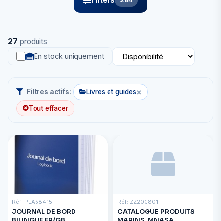
Filters
284
27
produits
En stock uniquement
×
Filtres actifs:
Livres et guides
Tout effacer
Réf: PLA58415
Réf: ZZ200801
JOURNAL DE BORD
CATALOGUE PRODUITS
BILINGUE FR/GB
MARINS IMNASA