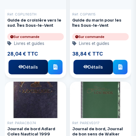
Réf: CGPLI16STH
Réf: CGPWI15
Guide de croisière vers le
Guide du marin pour les
sud. Îles Sous-le-Vent
îles Sous-le-Vent
Sur commande
Sur commande
Livres et guides
Livres et guides
28,04 € TTC
38,84 € TTC
Détails
Détails
Réf: PARACBO74
Réf: PAREVE017
Journal de bord Adlard
Journal de bord, Journal
Coles Nautical 1999
de bon sens de Walker