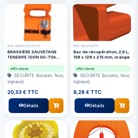
Réf: IMN90250839
Réf: NUO11919
BRASSIÈRE SAUVETAGE
Bac de récupération, 2,5 L,
TENERIFE 100N 50-70k
158 x 128 x 215 mm, orange
IMNASA
En stock
En stock
SECURITE (bouées, feux,
SECURITE (bouées, feux,
signaux)
signaux)
20,53 € TTC
8,28 € TTC
Détails
Détails