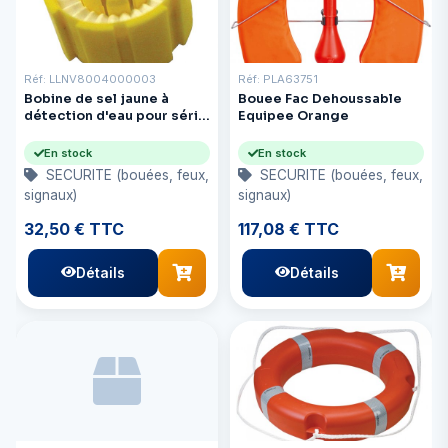
Réf: LLNV8004000003
Réf: PLA63751
Bobine de sel jaune à
Bouee Fac Dehoussable
détection d'eau pour série
Equipee Orange
automatique, lot de 3
En stock
En stock
SECURITE (bouées, feux,
SECURITE (bouées, feux,
signaux)
signaux)
32,50 € TTC
117,08 € TTC
Détails
Détails