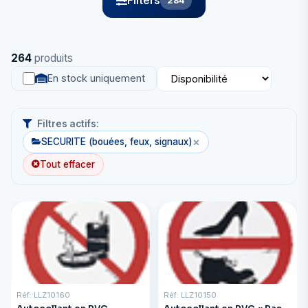
Filters
284
264
produits
En stock uniquement
Filtres actifs:
×
SECURITE (bouées, feux, signaux)
Tout effacer
Réf: LLZ10160
Réf: LLZ10150