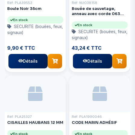
Réf: PLA39553
Réf: NUO38158
Boule Noir 35cm
Bouée de sauvetage,
anneau avec corde 063
cm/24 SOLAS
En stock
En stock
SECURITE (bouées, feux,
SECURITE (bouées, feux,
signaux)
signaux)
9,90 € TTC
43,24 € TTC
Détails
Détails
Réf: PLA25327
Réf: PLA1990046
CISAILLES HAUBANS 12 MM
CODE MARIN ADHÉSIF
En stock
En stock