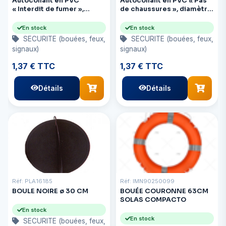
Autocollant en PVC
Autocollant en PVC « Pas
« Interdit de fumer »,
de chaussures », diamètre
diamètre 135 mm
135 mm
En stock
En stock
SECURITE (bouées, feux,
SECURITE (bouées, feux,
signaux)
signaux)
1,37 € TTC
1,37 € TTC
Détails
Détails
Réf: PLA16185
Réf: IMN90250099
BOULE NOIRE ø 30 CM
BOUÉE COURONNE 63CM
SOLAS COMPACTO
En stock
En stock
SECURITE (bouées, feux,