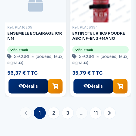
Réf: PLA16205
Réf: PLA38354
ENSEMBLE ECLAIRAGE IOR
EXTINCTEUR 1KG POUDRE
NM
ABC NF-EN3 +MANO
En stock
En stock
SECURITE (bouées, feux,
SECURITE (bouées, feux,
signaux)
signaux)
56,37 € TTC
35,79 € TTC
Détails
Détails
1
2
3
...
11