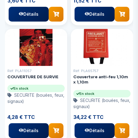
3,60 € TTC
11,52 € TTC
Détails
Détails
Réf: PLA11057
Réf: PLA65757
COUVERTURE DE SURVIE
Couverture anti-feu 1,10m
x 1,10m
En stock
En stock
SECURITE (bouées, feux,
SECURITE (bouées, feux,
signaux)
signaux)
4,28 € TTC
34,22 € TTC
Détails
Détails