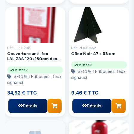
Réf: LLZ71298
Réf: PLA39552
Couverture anti-feu
Cône Noir 47 x 33 cm
LALIZAS 120x180cm dans
un étui en PVC
En stock
En stock
SECURITE (bouées, feux,
SECURITE (bouées, feux,
signaux)
signaux)
34,92 € TTC
9,46 € TTC
Détails
Détails