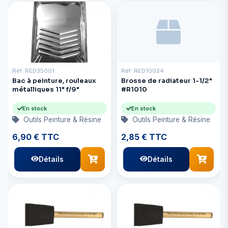
Réf: RED35001
Réf: RED10024
Bac à peinture, rouleaux
Brosse de radiateur 1-1/2"
métalliques 11" f/9"
#R1010
En stock
En stock
Outils Peinture & Résine
Outils Peinture & Résine
6,90 € TTC
2,85 € TTC
Détails
Détails