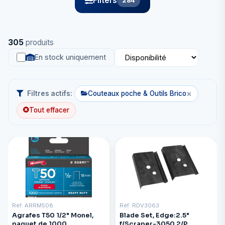
Filters
284
305
produits
En stock uniquement
×
Filtres actifs:
Couteaux poche & Outils Brico
Tout effacer
Réf: ARRM508
Réf: RDV3063
Agrafes T50 1/2" Monel,
Blade Set, Edge:2.5"
paquet de 1000
f/Scraper-3050 2/P