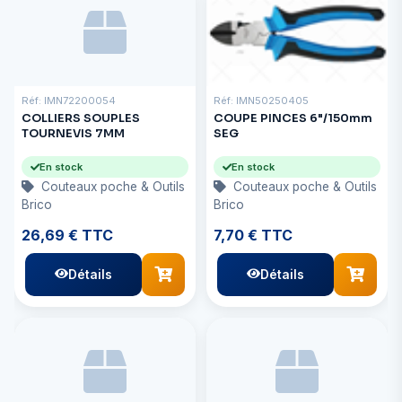
Réf: IMN72200054
Réf: IMN50250405
COLLIERS SOUPLES
COUPE PINCES 6"/150mm
TOURNEVIS 7MM
SEG
En stock
En stock
Couteaux poche & Outils
Couteaux poche & Outils
Brico
Brico
26,69 € TTC
7,70 € TTC
Détails
Détails