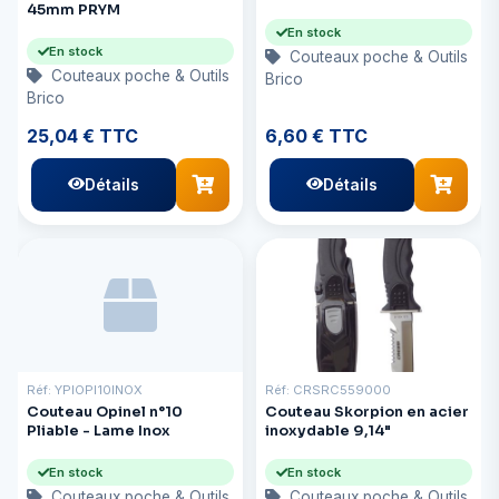
45mm PRYM
En stock
En stock
Couteaux poche & Outils
Couteaux poche & Outils
Brico
Brico
25,04 € TTC
6,60 € TTC
Détails
Détails
Réf: YPIOPI10INOX
Réf: CRSRC559000
Couteau Opinel n°10
Couteau Skorpion en acier
Pliable - Lame Inox
inoxydable 9,14"
En stock
En stock
Couteaux poche & Outils
Couteaux poche & Outils