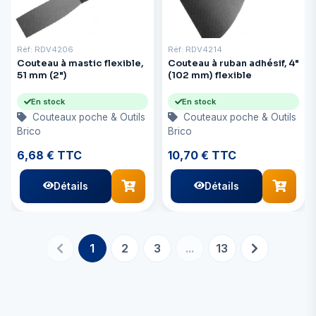
Réf: RDV4206
Réf: RDV4214
Couteau à mastic flexible,
Couteau à ruban adhésif, 4"
51 mm (2")
(102 mm) flexible
En stock
En stock
Couteaux poche & Outils
Couteaux poche & Outils
Brico
Brico
6,68 € TTC
10,70 € TTC
Détails
Détails
1
2
3
...
13