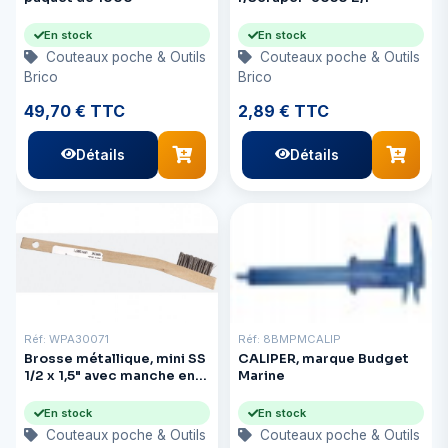
En stock
En stock
Couteaux poche & Outils
Couteaux poche & Outils
Brico
Brico
49,70 € TTC
2,89 € TTC
Détails
Détails
Réf: WPA30071
Réf: 8BMPMCALIP
Brosse métallique, mini SS
CALIPER, marque Budget
1/2 x 1,5" avec manche en
Marine
bois
En stock
En stock
Couteaux poche & Outils
Couteaux poche & Outils