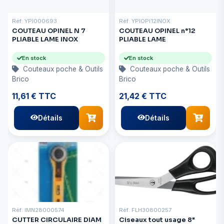
Réf: YPI000693
Réf: YPIOPI12INOX
COUTEAU OPINEL N 7
COUTEAU OPINEL n°12
PLIABLE LAME INOX
PLIABLE LAME
En stock
En stock
Couteaux poche & Outils
Couteaux poche & Outils
Brico
Brico
11,61 € TTC
21,42 € TTC
Détails
Détails
Réf: IMN28000574
Réf: FLH30800257
CUTTER CIRCULAIRE DIAM
Ciseaux tout usage 8"