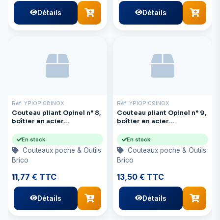
Détails
Détails
Réf: YPIOPI08INOX
Réf: YPIOPI09INOX
Couteau pliant Opinel n° 8,
Couteau pliant Opinel n° 9,
boîtier en acier
boîtier en acier
inoxydable, lame 3,25
inoxydable, lame 3,5
pouces
pouces
En stock
En stock
Couteaux poche & Outils
Couteaux poche & Outils
Brico
Brico
11,77 € TTC
13,50 € TTC
Détails
Détails