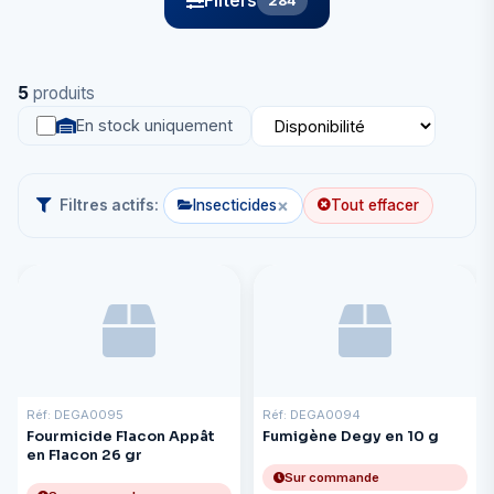
Filters
284
5
produits
En stock uniquement
×
Filtres actifs:
Insecticides
Tout effacer
Réf: DEGA0095
Réf: DEGA0094
Fourmicide Flacon Appât
Fumigène Degy en 10 g
en Flacon 26 gr
Sur commande