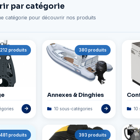
ir par catégorie
e catégorie pour découvrir nos produits
212 produits
380 produits
ge
Annexes & Dinghies
Conf
égories
10 sous-catégories
10 
481 produits
393 produits