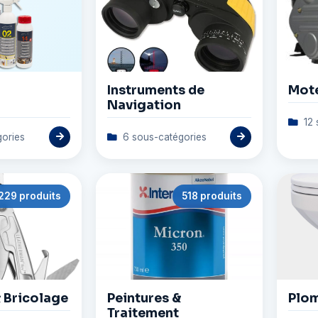
Instruments de
Mote
Navigation
12 
ories
6 sous-catégories
229 produits
518 produits
& Bricolage
Peintures &
Plom
Traitement