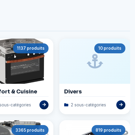
1137 produits
10 produits
ort & Cuisine
Divers
sous-catégories
2 sous-catégories
3365 produits
819 produits