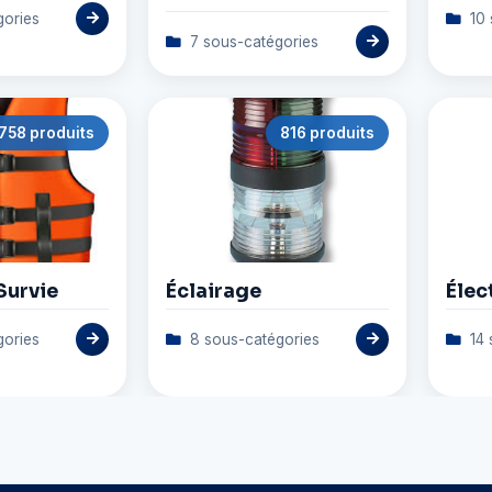
gories
10 
7 sous-catégories
758 produits
816 produits
Survie
Éclairage
Élec
gories
8 sous-catégories
14 