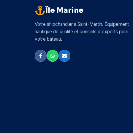
Île Marine
Arc Marine
Arrow
Votre shipchandler à Saint-Martin. Équipement
nautique de qualité et conseils d'experts pour
Attwood
votre bateau.
Autosol
AwlGrip
BEP Marine
Bainbridge
Barbour Plastic
Beckson
Bemis
Bennett Trim Tabs