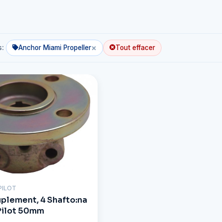
×
s:
Anchor Miami Propeller
Tout effacer
PILOT
plement, 4 Shafto:na
Pilot 50mm