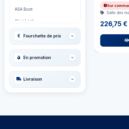
Sur comma
ASA Boot
Salle des m
Abus Lock
226,75 €
Adria Bandiere
Fourchette de prix
Airhead
Allied International
En promotion
Ambassador
Livraison
Ameritool
Anchor Miami Propeller
Ancor
Aqua Signal
Aquapac