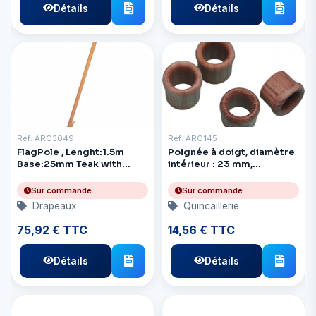
Détails
Détails
Réf: ARC3049
Réf: ARC145
FlagPole , Lenght:1.5m
Poignée à doigt, diamètre
Base:25mm Teak with
intérieur : 23 mm,
Cleat
diamètre extérieur :
33 mm, épaisseur : 18 mm,
Sur commande
Sur commande
teck
Drapeaux
Quincaillerie
75,92 € TTC
14,56 € TTC
Détails
Détails