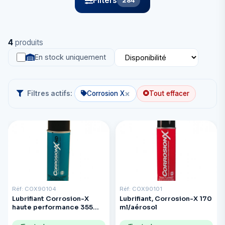
Filters
284
4
produits
En stock uniquement
×
Filtres actifs:
Corrosion X
Tout effacer
Réf: COX90104
Réf: COX90101
Lubrifiant Corrosion-X
Lubrifiant, Corrosion-X 170
haute performance 355
ml/aérosol
ml/an