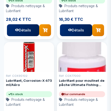
En stock
En stock
Produits nettoyage &
Produits nettoyage &
Lubrifiant
Lubrifiant
28,02 € TTC
16,30 € TTC
Détails
Détails
Réf: COX90102
Réf: COX77000
Lubrifiant, Corrosion-X 473
Lubrifiant pour moulinet de
ml/Aéro
pêche Ultimate Fishing
Reel X 1 oz
En stock
Sur commande
Produits nettoyage &
Produits nettoyage &
Lubrifiant
Lubrifiant