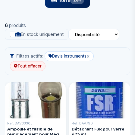
Filters
284
6
produits
En stock uniquement
×
Filtres actifs:
Davis Instruments
Tout effacer
Réf: DAV3330L
Réf: DAV790
Ampoule et fusible de
Détachant FSR pour verre
remplacement pour Mega
473 ml