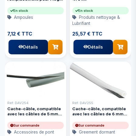
Light
En stock
En stock
Ampoules
Produits nettoyage &
Lubrifiant
7,12 € TTC
25,57 € TTC
Détails
Détails
Réf: DAV254
Réf: DAV255
Cache-câble, compatible
Cache-câble, compatible
avec les câbles de 5 mm
avec les câbles de 6 mm
(3/16 po) de diamètre et
(1/4″) et de 1,8 m (6′) de
de 1,8 m (6 pi) de longueur.
longueur
Sur commande
Sur commande
Accessoires de pont
Greement dormant