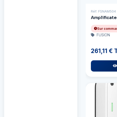
Berkley
Réf: FSNAM504
Amplificate
Bernard
Sur comma
Biobor
FUSION
Voir toutes les marques
(254)
261,11 €