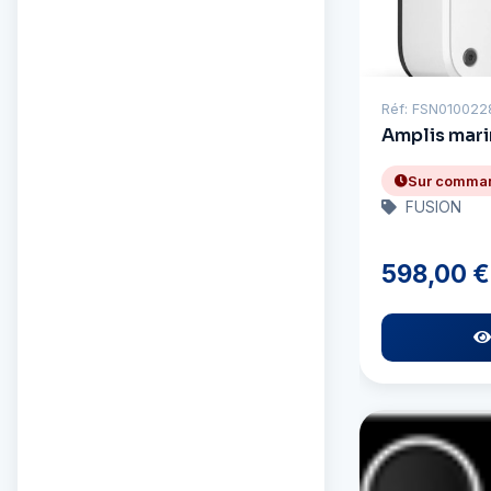
Réf: FSN01002
Amplis mari
Sur comma
FUSION
598,00 €