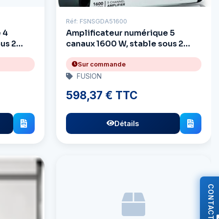
Réf: FSNSGDA51600
 4
Amplificateur numérique 5
us 2
canaux 1600 W, stable sous 2
ohms.
Sur commande
FUSION
598,37 € TTC
Détails