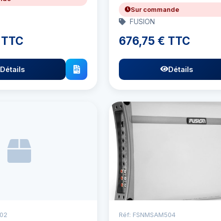
Sur commande
FUSION
 TTC
676,75 € TTC
Détails
Détails
02
Réf: FSNMSAM504