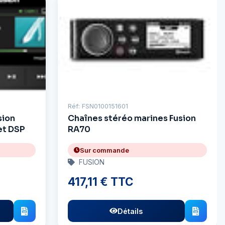
Réf: FSN0100151601
sion
Chaînes stéréo marines Fusion
et DSP
RA70
Sur commande
FUSION
417,11 € TTC
Détails