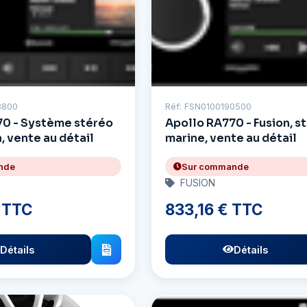
3800
Réf: FSN0100190500
70 - Système stéréo
Apollo RA770 - Fusion, s
, vente au détail
marine, vente au détail
nde
Sur commande
FUSION
 TTC
833,16 € TTC
Détails
Détails