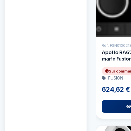
Réf: FSN010021
Apollo RA6
marin Fusion
Sur comma
FUSION
624,62 €