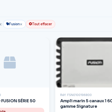
×
s:
Fusion
Tout effacer
0
Réf: FSN0100196800
FUSION SÉRIE 50
Ampli marin 5 canaux 1 6
gamme Signature
nde