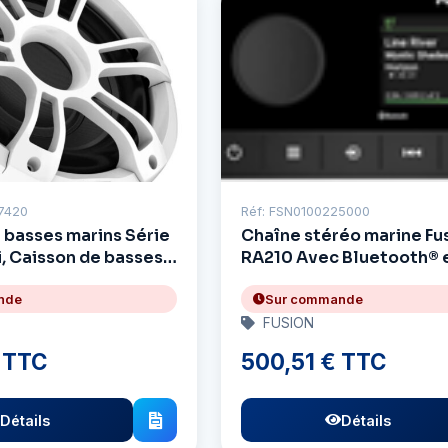
7420
Réf: FSN0100225000
 basses marins Série
Chaîne stéréo marine Fu
i, Caisson de basses
RA210 Avec Bluetooth® 
édition Sport 10 po,
nde
Sur commande
FUSION
 TTC
500,51 € TTC
Détails
Détails