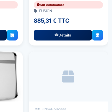
Sur commande
FUSION
885,31 € TTC
Détails
Réf: FSNSGDA82000