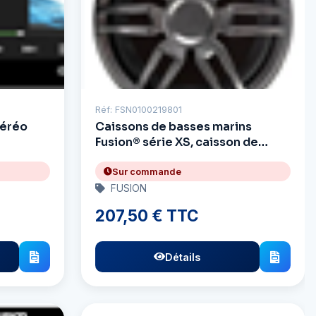
Réf: FSN0100219801
téréo
Caissons de basses marins
Fusion® série XS, caisson de
basses sport marin de 10 pouces
et 600 watts
Sur commande
FUSION
207,50 € TTC
Détails