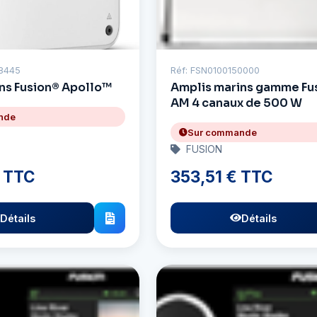
28445
Réf: FSN0100150000
ns Fusion® Apollo™
Amplis marins gamme Fu
AM 4 canaux de 500 W
nde
Sur commande
FUSION
 TTC
353,51 € TTC
Détails
Détails