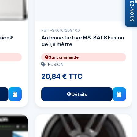
CONTACTEZ-NOUS
Réf: FSN0101258400
sion®
Antenne furtive MS-SA1.8 Fusion
de 1,8 mètre
Sur commande
FUSION
20,84 € TTC
Détails