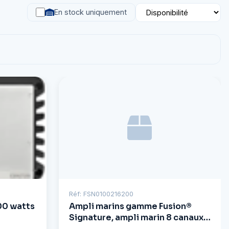
En stock uniquement
Réf: FSN0100216200
00 watts
Ampli marins gamme Fusion®
Signature, ampli marin 8 canaux
2 000 watts