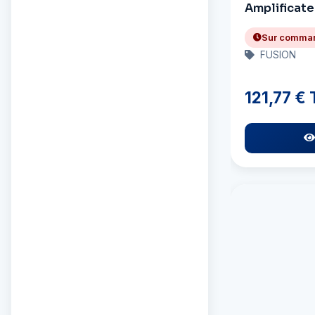
Amplificate
Arc Marine
Sur comma
Arrow
FUSION
Attwood
121,77 €
Autosol
AwlGrip
BEP Marine
Bainbridge
Barbour Plastic
Beckson
Bemis
Bennett Trim Tabs