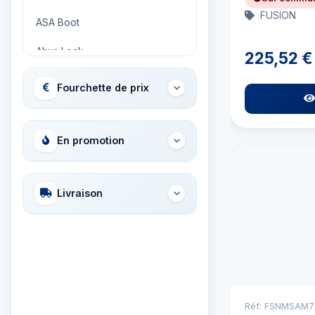
FUSION
ASA Boot
Abus Lock
225,52 €
Adria Bandiere
Fourchette de prix
Airhead
Allied International
En promotion
Ambassador
Livraison
Ameritool
Anchor Miami Propeller
Ancor
Aqua Signal
Réf: FSNMSAM7
Aquapac