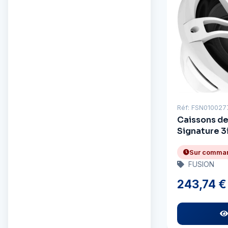
Réf: FSN010027
Caissons de
Signature 3
marin blanc 
Sur comma
FUSION
243,74 €