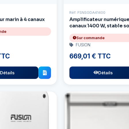
Réf: FSNSGDA41400
ur marin à 4 canaux
Amplificateur numérique
canaux 1400 W, stable so
ohms.
nde
Sur commande
FUSION
 TTC
669,01 € TTC
Détails
Détails