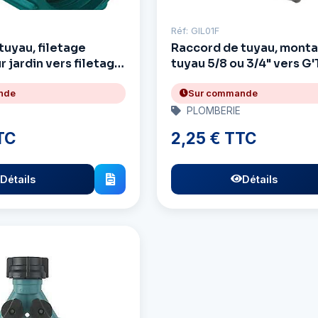
Réf: GIL01F
tuyau, filetage
Raccord de tuyau, mont
 jardin vers filetage
tuyau 5/8 ou 3/4" vers G'
nde
Sur commande
PLOMBERIE
TC
2,25 € TTC
Détails
Détails