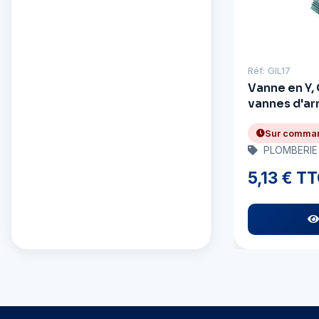
Réf: GIL17
Vanne en Y,
vannes d'ar
Sur comma
PLOMBERIE
5,13 € T