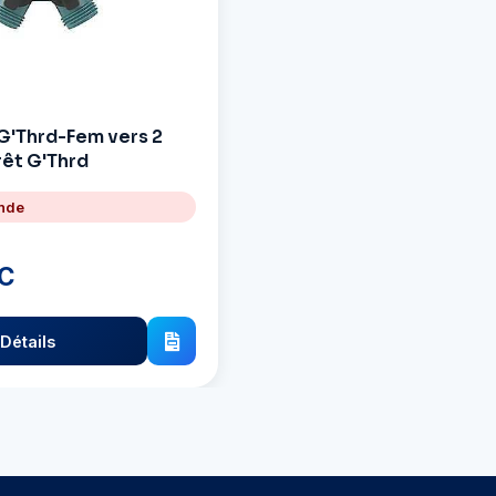
 G'Thrd-Fem vers 2
rêt G'Thrd
nde
TC
Détails