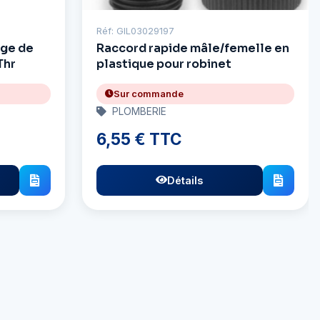
Réf: GIL03029197
age de
Raccord rapide mâle/femelle en
Thr
plastique pour robinet
Sur commande
PLOMBERIE
6,55 € TTC
Détails