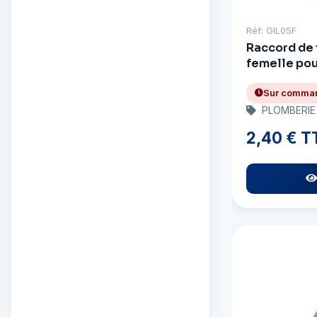
Berkley
Réf: GIL05F
Raccord de 
Bernard
femelle pour
mâle :
Biobor
Sur comma
PLOMBERIE
Voir toutes les marques
(254)
2,40 € T