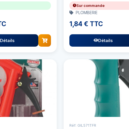
Sur commande
PLOMBERIE
TC
1,84 € TTC
Détails
Détails
Réf: GIL571TFR