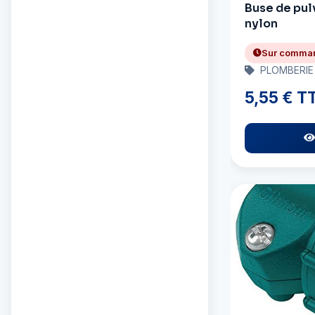
Buse de pul
nylon
Arc Marine
Arrow
Sur comma
PLOMBERIE
Attwood
5,55 € T
Autosol
AwlGrip
BEP Marine
Bainbridge
Barbour Plastic
Beckson
Bemis
Bennett Trim Tabs