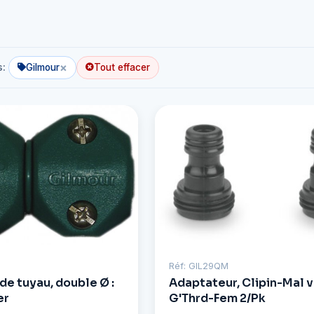
×
s:
Gilmour
Tout effacer
Réf: GIL29QM
de tuyau, double Ø :
Adaptateur, Clipin-Mal 
er
G'Thrd-Fem 2/Pk