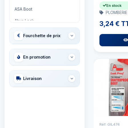
En stock
ASA Boot
PLOMBERIE
Abus Lock
3,24 € T
Adria Bandiere
Fourchette de prix
Airhead
Allied International
En promotion
Ambassador
Livraison
Ameritool
Anchor Miami Propeller
Ancor
Aqua Signal
Réf: GIL474
Aquapac