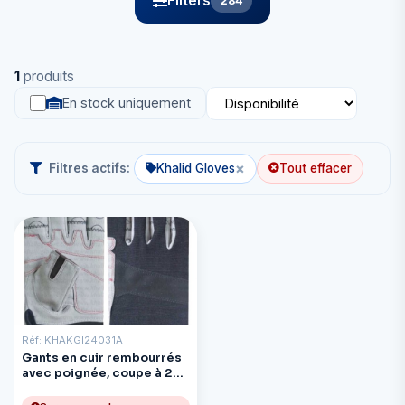
Filters
284
1
produits
En stock uniquement
×
Filtres actifs:
Khalid Gloves
Tout effacer
Réf: KHAKGI24031A
Gants en cuir rembourrés
avec poignée, coupe à 2
doigts, logo Carib Marine
(taille moyenne)