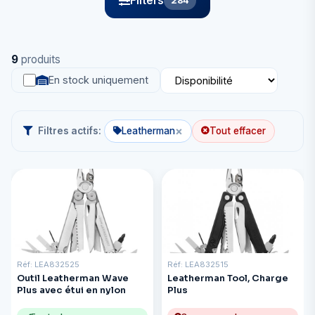
Filters
284
9
produits
En stock uniquement
×
Filtres actifs:
Leatherman
Tout effacer
Réf: LEA832525
Réf: LEA832515
Outil Leatherman Wave
Leatherman Tool, Charge
Plus avec étui en nylon
Plus