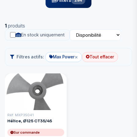
Filters
284
1
produits
En stock uniquement
×
Filtres actifs:
Max Power
Tout effacer
Réf: MXP35041
Hélice, Ø125 CT35/45
Sur commande