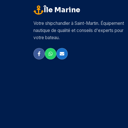
Île Marine
Arc Marine
Arrow
Votre shipchandler à Saint-Martin. Équipement
nautique de qualité et conseils d'experts pour
Attwood
votre bateau.
Autosol
AwlGrip
BEP Marine
Bainbridge
Barbour Plastic
Beckson
Bemis
Bennett Trim Tabs