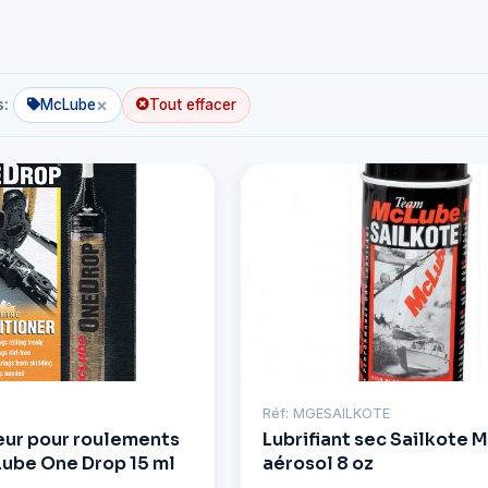
×
s:
McLube
Tout effacer
Réf: MGESAILKOTE
eur pour roulements
Lubrifiant sec Sailkote 
cLube One Drop 15 ml
aérosol 8 oz