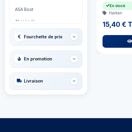
En stock
ASA Boot
Harken
Abus Lock
15,40 € 
Adria Bandiere
Fourchette de prix
Airhead
Allied International
En promotion
Ambassador
Livraison
Ameritool
Anchor Miami Propeller
Ancor
Aqua Signal
Aquapac