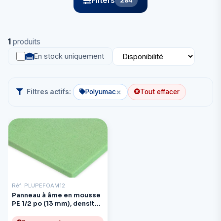
Filters
284
1
produits
En stock uniquement
×
Filtres actifs:
Polyumac
Tout effacer
Réf: PLUPEFOAM12
Panneau à âme en mousse
PE 1/2 po (13 mm), densité
T-60 (6 lb/pi³), 4 pi x 8 pi,
vert