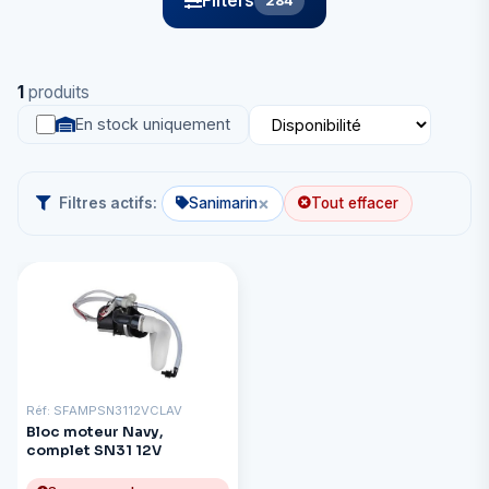
Filters
284
1
produits
En stock uniquement
×
Filtres actifs:
Sanimarin
Tout effacer
Réf: SFAMPSN3112VCLAV
Bloc moteur Navy,
complet SN31 12V