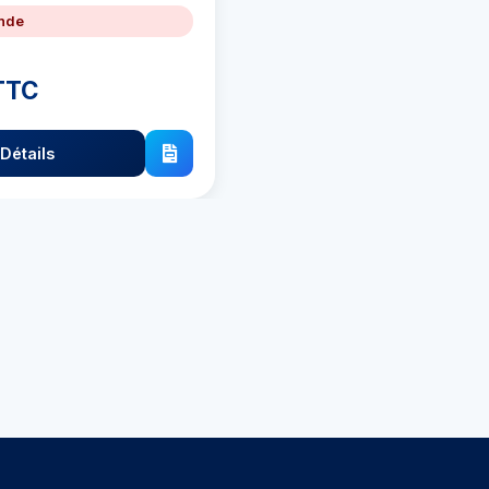
nde
TTC
Détails