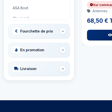
Sur comma
ASA Boot
Antennes
Abus Lock
68,50 € 
Adria Bandiere
Fourchette de prix
Airhead
Allied International
En promotion
Ambassador
Livraison
Ameritool
Anchor Miami Propeller
Ancor
Aqua Signal
Aquapac