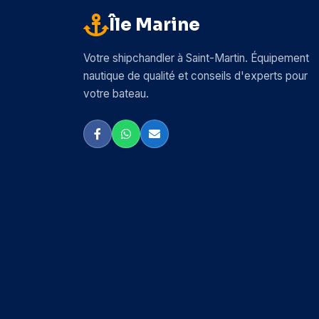
Île Marine
Arc Marine
Arrow
Votre shipchandler à Saint-Martin. Équipement
nautique de qualité et conseils d'experts pour
Attwood
votre bateau.
Autosol
AwlGrip
BEP Marine
Bainbridge
Barbour Plastic
Beckson
Bemis
Bennett Trim Tabs