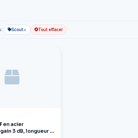
×
s:
Scout
Tout effacer
 en acier
gain 3 dB, longueur : 1