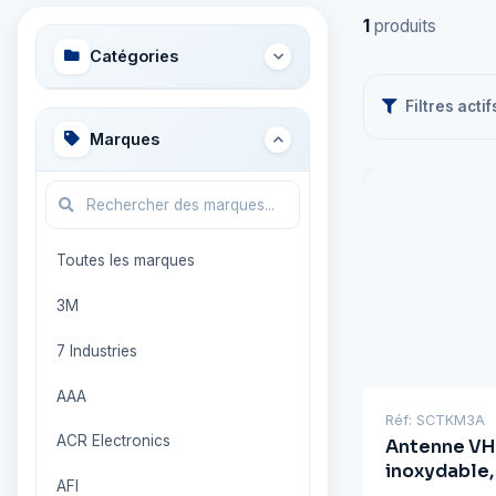
1
produits
Catégories
Filtres actif
Marques
Toutes les marques
3M
7 Industries
AAA
Réf: SCTKM3A
ACR Electronics
Antenne VHF
inoxydable, 
AFI
m (3,3 pi)