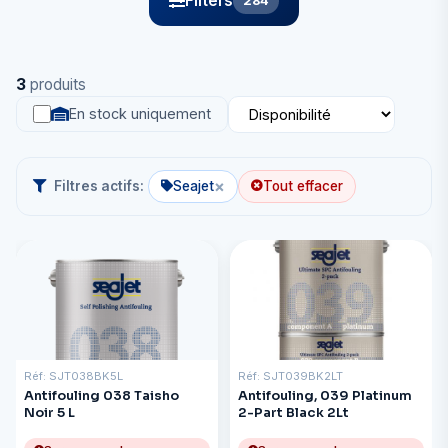
Filters
284
3
produits
En stock uniquement
×
Filtres actifs:
Seajet
Tout effacer
Réf: SJT038BK5L
Réf: SJT039BK2LT
Antifouling 038 Taisho
Antifouling, 039 Platinum
Noir 5 L
2-Part Black 2Lt