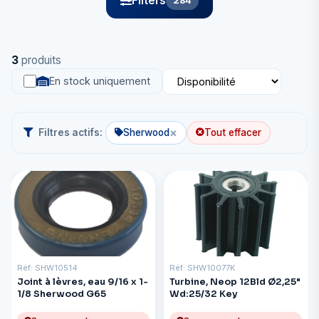
Filters
284
3
produits
En stock uniquement
×
Filtres actifs:
Sherwood
Tout effacer
Réf: SHW10514
Réf: SHW10077K
Joint à lèvres, eau 9/16 x 1-
Turbine, Neop 12Bld Ø2,25"
1/8 Sherwood G65
Wd:25/32 Key