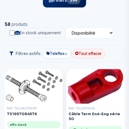
Filters
284
58
produits
En stock uniquement
×
Filtres actifs:
Teleflex
Tout effacer
Réf: TELSA27254P
Réf: TEL300646
731957084576
Câble Term End-Eng série
30
En stock