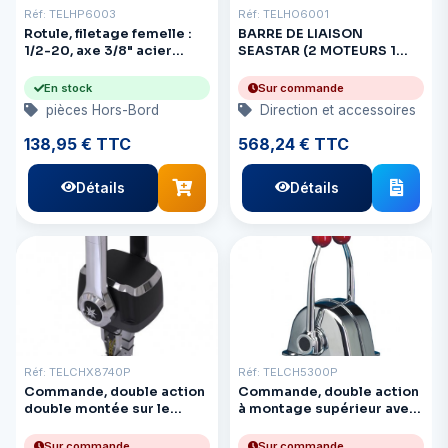
Réf: TELHP6003
Réf: TELHO6001
Rotule, filetage femelle :
BARRE DE LIAISON
1/2-20, axe 3/8" acier
SEASTAR (2 MOTEURS 1
inoxydable
VÉRIN) MERCURY ET
HONDA
En stock
Sur commande
pièces Hors-Bord
Direction et accessoires
138,95 € TTC
568,24 € TTC
Détails
Détails
Réf: TELCHX8740P
Réf: TELCH5300P
Commande, double action
Commande, double action
double montée sur le
à montage supérieur avec
dessus BK
interrupteur de sécurité
Sur commande
Sur commande