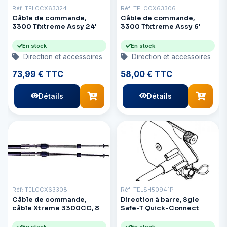
Réf: TELCCX63324
Réf: TELCCX63306
Câble de commande,
Câble de commande,
3300 Tfxtreme Assy 24'
3300 Tfxtreme Assy 6'
En stock
En stock
Direction et accessoires
Direction et accessoires
73,99 € TTC
58,00 € TTC
Détails
Détails
Réf: TELCCX63308
Réf: TELSH50941P
Câble de commande,
Direction à barre, Sgle
câble Xtreme 3300CC, 8
Safe-T Quick-Connect
En stock
En stock