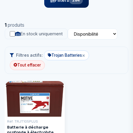
Filters
284
1
produits
En stock uniquement
×
Filtres actifs:
Trojan Batteries
Tout effacer
Réf: TRJT105PLUS
Batterie à décharge
profonde à électrolyte