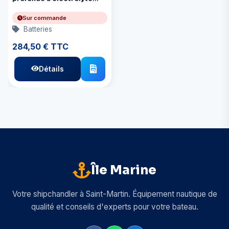
liquide 6 V, capacité :
225 Ah/20 h
Sur commande
Batteries
284,50 € TTC
Détails
Île Marine
Votre shipchandler à Saint-Martin. Équipement nautique de
qualité et conseils d'experts pour votre bateau.