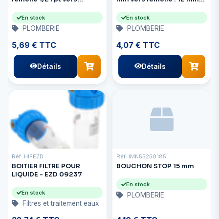
femelle Gardnhs Brs
f/Qui
En stock
En stock
PLOMBERIE
PLOMBERIE
5,69 € TTC
4,07 € TTC
Détails
Détails
Réf: HIFEZD
Réf: IMN55250185
BOITIER FILTRE POUR
BOUCHON STOP 15 mm
LIQUIDE - EZD 09237
En stock
En stock
PLOMBERIE
Filtres et traitement eaux