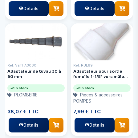
Détails
Détails
Réf: VETHA3060
Réf: RUL69
Adaptateur de tuyau 30 à
Adaptateur pour sortie
60 mm
femelle 1-1/8" vers mâle
3/4" ou 5/8" pour tuyau
En stock
En stock
PLOMBERIE
Pièces & accessoires
POMPES
38,07 € TTC
7,99 € TTC
Détails
Détails