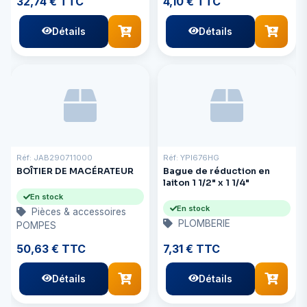
32,74 € TTC
4,10 € TTC
Détails
Détails
Réf: JAB290711000
Réf: YPI676HG
BOÎTIER DE MACÉRATEUR
Bague de réduction en
laiton 1 1/2" x 1 1/4"
En stock
En stock
Pièces & accessoires
PLOMBERIE
POMPES
50,63 € TTC
7,31 € TTC
Détails
Détails