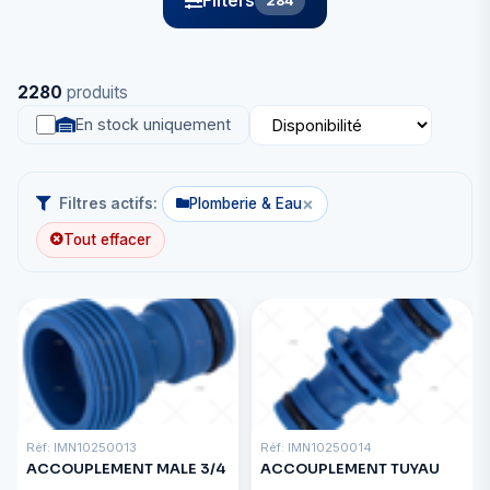
Filters
284
2280
produits
En stock uniquement
×
Filtres actifs:
Plomberie & Eau
Tout effacer
Réf: IMN10250013
Réf: IMN10250014
ACCOUPLEMENT MALE 3/4
ACCOUPLEMENT TUYAU