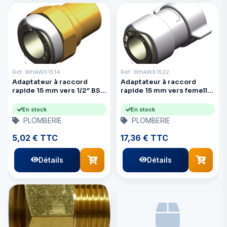
Réf: WHAWX1514
Réf: WHAWX1532
Adaptateur à raccord
Adaptateur à raccord
rapide 15 mm vers 1/2″ BSP
rapide 15 mm vers femelle
mâle
1/2″ BSP (lot de 2)
En stock
En stock
PLOMBERIE
PLOMBERIE
5,02 € TTC
17,36 € TTC
Détails
Détails