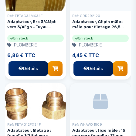
Réf: FBTAG34MX34F
Réf: GRD292120
Adaptateur, Brs 3/4Mpt
Adaptateur, Clipin mâle-
vers 3/4Fgh - Tuyau
mâle pour filetage 26,5
d'arrosage
mm (G 3/4")
En stock
En stock
PLOMBERIE
PLOMBERIE
6,86 € TTC
4,45 € TTC
Détails
Détails
Réf: FBTAG12FX34F
Réf: WHAWX1509
Adaptateur, filetage :
Adaptateur, tige mâle : 15
femelle 1/2 Fpt vers
mm vers femelle : 12 mm