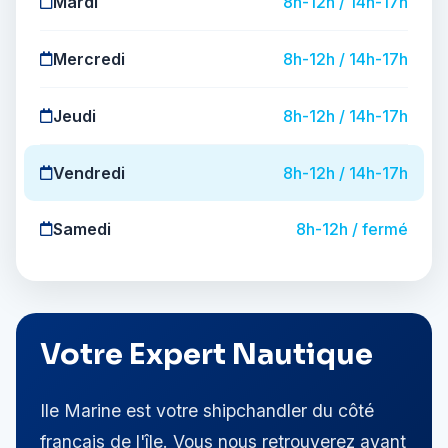
Mardi
8h-12h / 14h-17h
Mercredi
8h-12h / 14h-17h
Jeudi
8h-12h / 14h-17h
Vendredi
8h-12h / 14h-17h
Samedi
8h-12h / fermé
Votre Expert Nautique
Ile Marine est votre shipchandler du côté
français de l'île. Vous nous retrouverez avant