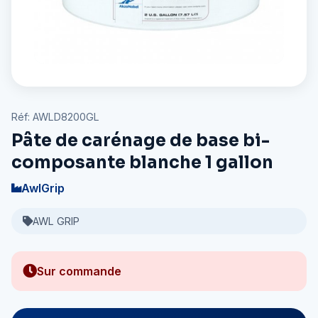
Réf: AWLD8200GL
Pâte de carénage de base bi-
composante blanche 1 gallon
AwlGrip
AWL GRIP
Sur commande