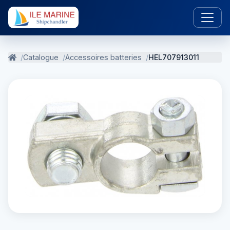
Catalogue
Accessoires batteries
HEL707913011