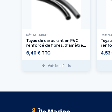
Réf: NUO39311
Réf: N
Tuyau de carburant en PVC
Tuyau
renforcé de fibres, diamètre
renfo
intérieur 10 mm - diamètre
intér
6,40 € TTC
4,53
extérieur 16 mm
extér
Voir les détails