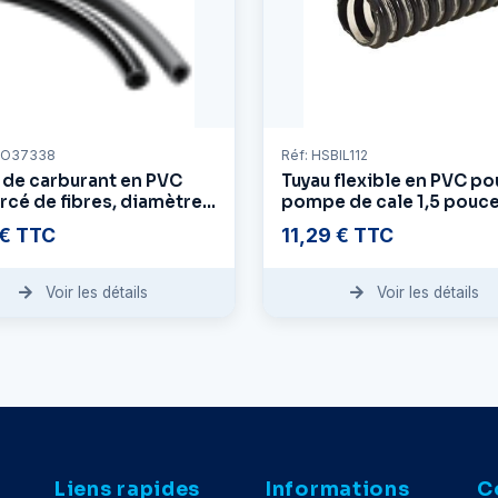
UO37338
Réf: HSBIL112
 de carburant en PVC
Tuyau flexible en PVC po
rcé de fibres, diamètre
pompe de cale 1,5 pouce
ieur 7 mm - diamètre
141 pièces par pied
 € TTC
11,29 € TTC
ieur 13 mm
Voir les détails
Voir les détails
Liens rapides
Informations
C