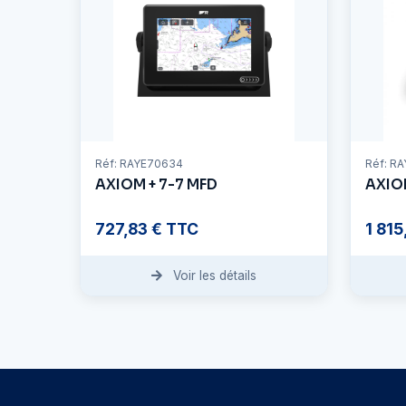
Réf: RAYE70634
Réf: R
AXIOM + 7-7 MFD
AXIO
727,83 € TTC
1 81
Voir les détails