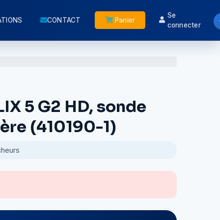
Se
ATIONS
CONTACT
Panier
connecter
IX 5 G2 HD, sonde
ière (410190-1)
cheurs