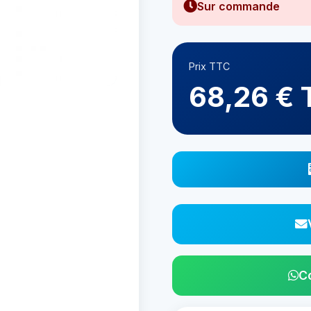
Sur commande
Prix TTC
68,26 € 
C