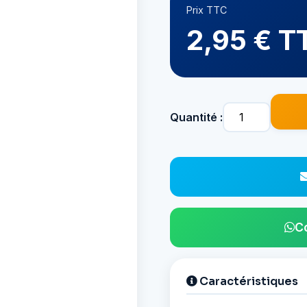
Prix TTC
2,95 € T
Quantité :
C
Caractéristiques