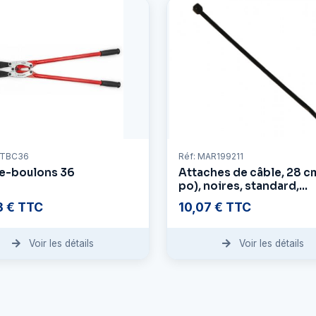
RTBC36
Réf: MAR199211
e-boulons 36
Attaches de câble, 28 cm
po), noires, standard,
résistantes aux UV, paqu
3 € TTC
10,07 € TTC
100
Voir les détails
Voir les détails