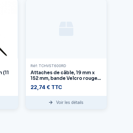
Réf: TCHVST600RD
 (11
Attaches de câble, 19 mm x
152 mm, bande Velcro rouge,
et de
paquet de 10
22,74 € TTC
Voir les détails