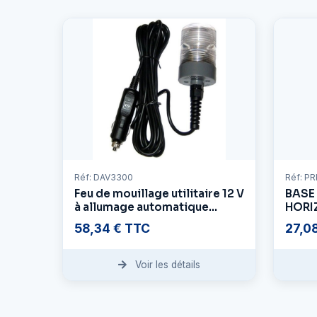
Réf: DAV3300
Réf: P
Feu de mouillage utilitaire 12 V
BASE
à allumage automatique
HORI
crépusculaire M
58,34 € TTC
27,0
Voir les détails