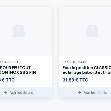
RK1045P00STS
Réf: NUO30449
 POUR FEU TOUT
Feu de position CLASSIC
ZON INOX SS 2 PIN
éclairage bâbord et trib
boîtier blanc
8 € TTC
31,89 € TTC
Voir les détails
Voir les détails