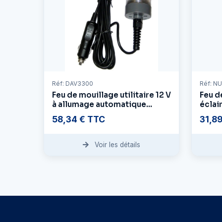
Réf: DAV3300
Réf: N
Feu de mouillage utilitaire 12 V
Feu d
à allumage automatique
éclai
crépusculaire M
boîti
58,34 € TTC
31,8
Voir les détails