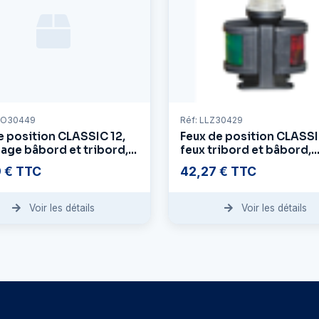
UO30449
Réf: LLZ30429
e position CLASSIC 12,
Feux de position CLASSI
rage bâbord et tribord,
feux tribord et bâbord,
er blanc
boîtier noir
9 € TTC
42,27 € TTC
Voir les détails
Voir les détails