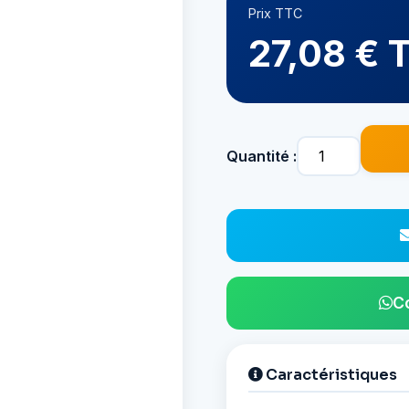
Prix TTC
27,08 € 
Quantité :
C
Caractéristiques