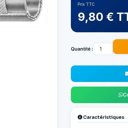
Prix TTC
9,80 € T
Quantité :
C
Caractéristiques