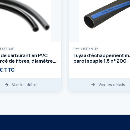
UO37338
Réf: HSEXN112
 de carburant en PVC
Tuyau d'échappement ma
rcé de fibres, diamètre
paroi souple 1,5 n° 200
ieur 7 mm - diamètre
 € TTC
ieur 13 mm
Voir les détails
Voir les détails