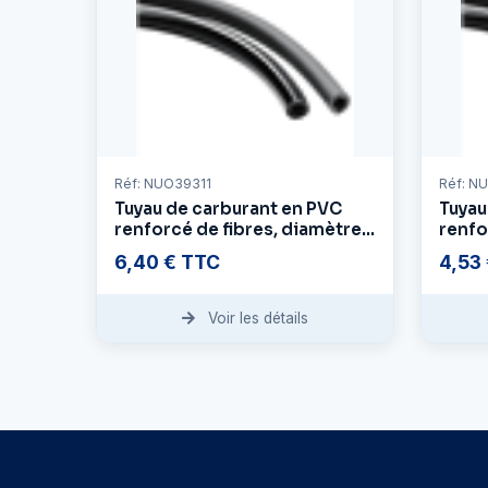
Réf: NUO39311
Réf: N
Tuyau de carburant en PVC
Tuyau
renforcé de fibres, diamètre
renfo
intérieur 10 mm - diamètre
intér
6,40 € TTC
4,53
extérieur 16 mm
extér
Voir les détails