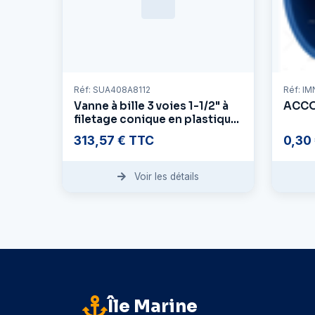
Réf: SUA408A8112
Réf: I
Vanne à bille 3 voies 1-1/2" à
ACCO
filetage conique en plastique
et laiton
313,57 € TTC
0,30
Voir les détails
Île Marine